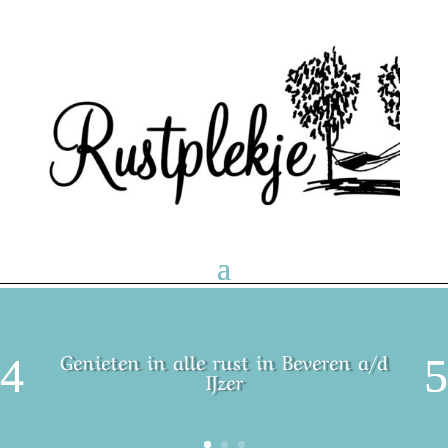
Genieten in alle rust in Beveren a/d
IJzer